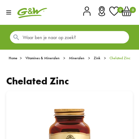
0
0
Account
Vestigingen
Favorieten
Winkel
Home
Vitamines & Mineralen
Mineralen
Zink
Chelated Zinc
Chelated Zinc