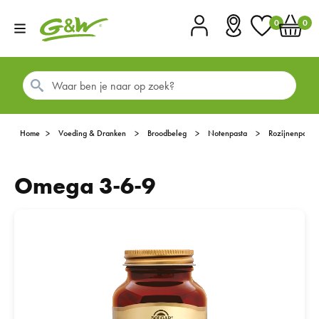
0
0
Account
Vestigingen
Favorieten
Winkel
Home
Voeding & Dranken
Broodbeleg
Notenpasta
Rozijnenpasta
Omega 3-6-9