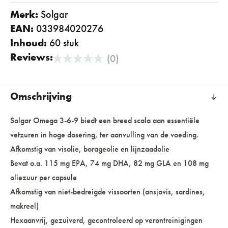
Merk:
solgar
EAN:
033984020276
Inhoud:
60 stuk
Reviews:
(0)
Omschrijving
Solgar Omega 3-6-9 biedt een breed scala aan essentiële
vetzuren in hoge dosering, ter aanvulling van de voeding.
Afkomstig van visolie, borageolie en lijnzaadolie
Bevat o.a. 115 mg EPA, 74 mg DHA, 82 mg GLA en 108 mg
oliezuur per capsule
Afkomstig van niet-bedreigde vissoorten (ansjovis, sardines,
makreel)
Hexaanvrij, gezuiverd, gecontroleerd op verontreinigingen