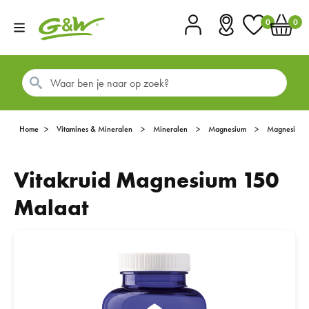
0
0
Account
Vestigingen
Favorieten
Winkel
Home
Vitamines & Mineralen
Mineralen
Magnesium
Magnesium
Vitakruid Magnesium 150
Malaat