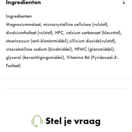
Ingredienten
Ingredienten
Magnesiummalaat, microcrystalline cellulose (vulstof),
dicalciumfosfaat (vulstof), HPC, calcium carbonaat (kleurstof),
stearinezuur (anti-klontermiddel),sillicium dioxide(vulstof),
croscamellose sodium (bindmiddel), HPMC (glansmiddel),
glycerol (bevochtigingsmiddel), Vitamine B6 (Pyridoxaal-5-
Fosfaat)
Stel je vraag