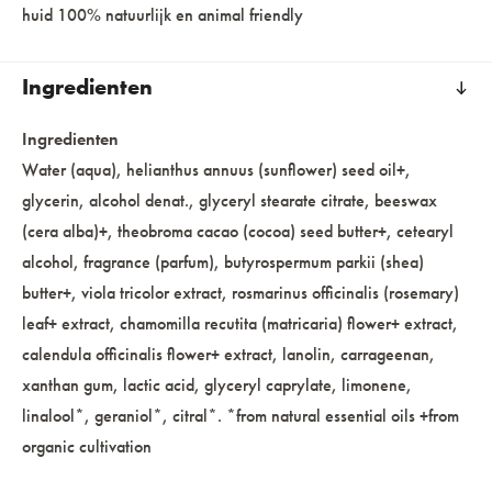
huid 100% natuurlijk en animal friendly
Ingredienten
Ingredienten
Water (aqua), helianthus annuus (sunflower) seed oil+,
glycerin, alcohol denat., glyceryl stearate citrate, beeswax
(cera alba)+, theobroma cacao (cocoa) seed butter+, cetearyl
alcohol, fragrance (parfum), butyrospermum parkii (shea)
butter+, viola tricolor extract, rosmarinus officinalis (rosemary)
leaf+ extract, chamomilla recutita (matricaria) flower+ extract,
calendula officinalis flower+ extract, lanolin, carrageenan,
xanthan gum, lactic acid, glyceryl caprylate, limonene,
linalool*, geraniol*, citral*. *from natural essential oils +from
organic cultivation