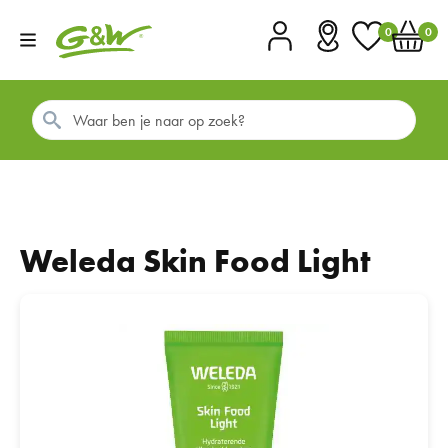
0
0
Account
Vestigingen
Favorieten
Winkel
Weleda Skin Food Light