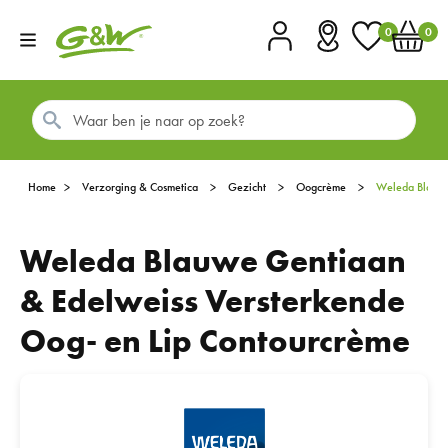
0
0
Account
Vestigingen
Favorieten
Winkel
Home
Verzorging & Cosmetica
Gezicht
Oogcrème
Weleda Blau
Weleda Blauwe Gentiaan
& Edelweiss Versterkende
Oog- en Lip Contourcrème