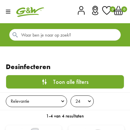
0
0
Account
Vestigingen
Favorieten
Winkel
Desinfecteren
Toon alle filters
1-4 van 4 resultaten
G&W Desinfecterende handgel 250ml 70%
G&W Desinfecterende spray met