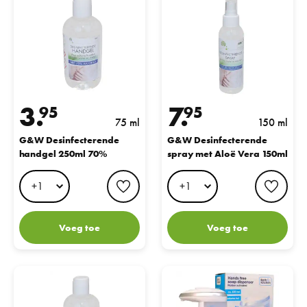
3.
7.
95
95
75 ml
150 ml
G&W Desinfecterende
G&W Desinfecterende
handgel 250ml 70%
spray met Aloë Vera 150ml
favorite button
favo
Voeg toe
Voeg toe
G&W Desinfecterende Handgel 500ml
Desinfectie Dispenser met Sensor