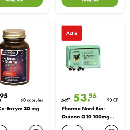
Enzym 30 mg
Pharma Nord Bio-Quinon Q10 100mg 
Actie
.
53.
95
56
60 capsules
66.
90 CP
95
Co-Enzym 30 mg
Pharma Nord Bio-
Quinon Q10 100mg
Gold
favorite button
favori