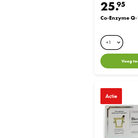
25.
95
Co-Enzyme Q-
Voeg to
Pharma Nord BioActi
Actie