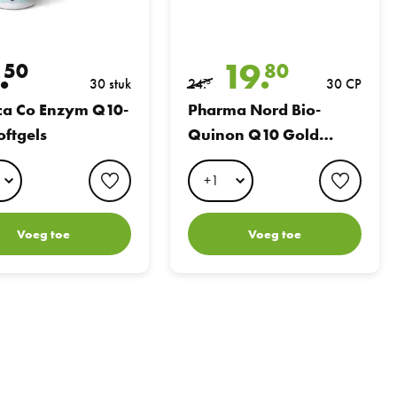
.
19.
50
80
30 stuk
24.
30 CP
75
ca Co Enzym Q10-
Pharma Nord Bio-
oftgels
Quinon Q10 Gold
100mg Capsules
favorite button
favori
Voeg toe
Voeg toe
les