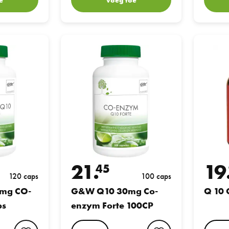
-ENZYM 120caps
G&W Q10 30mg Co-enzym Forte 100CP
Q 10 Co-
21.
19
45
120 caps
100 caps
mg CO-
G&W Q10 30mg Co-
Q 10 
ps
enzym Forte 100CP
favorite button
favorite button