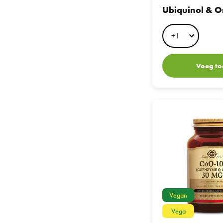
Ubiquinol & 
Capsules
Voeg to
Co-Enzyme Q-10 30
Vegan
Vega