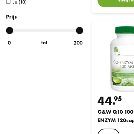
Ja
(10)
Prijs
G&W Q10 100mg CO
tot
44.
95
G&W Q10 100
ENZYM 120ca