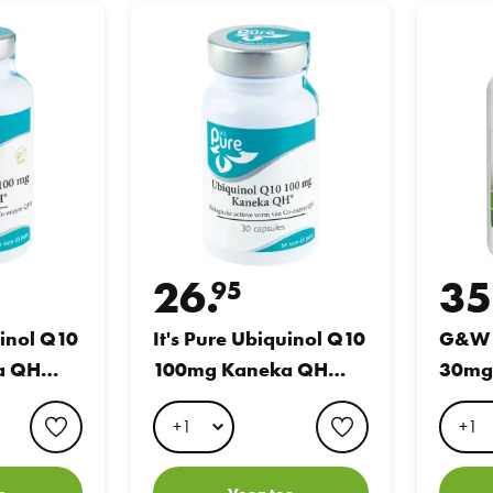
 Q10 100mg Kaneka QH 60caps
It's Pure Ubiquinol Q10 100mg Kaneka QH 30cap
G&W Co E
26.
35
95
uinol Q10
It's Pure Ubiquinol Q10
G&W 
a QH
100mg Kaneka QH
30caps
favorite button
favorite button
e
Voeg toe