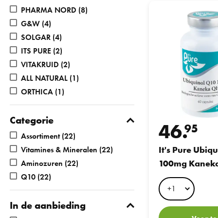
It's Pure Ubiquinol
PHARMA NORD
(8)
G&W
(4)
SOLGAR
(4)
ITS PURE
(2)
VITAKRUID
(2)
ALL NATURAL
(1)
ORTHICA
(1)
Categorie
46.
95
Assortiment
(22)
It's Pure Ubiq
Vitamines & Mineralen
(22)
100mg Kanek
Aminozuren
(22)
60caps
Q10
(22)
In de aanbieding
Voeg to