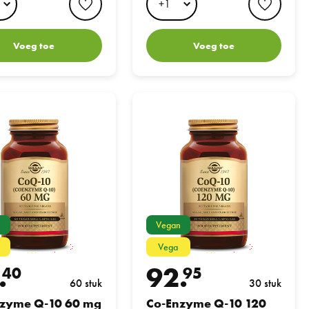
Voeg toe
Voeg toe
e Q-10 60 mg
Co-Enzyme Q-10 120 mg
n
Vegan
Vega
.
92.
40
95
60 stuk
30 stuk
zyme Q-10 60 mg
Co-Enzyme Q-10 120