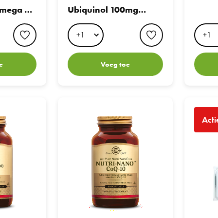
Omega 3
Ubiquinol 100mg
Capsules
favorite button
favorite button
e
Voeg toe
 mg
Nutri-Nano™ CoQ-10 3.1x
Pharma No
Acti