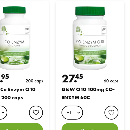
s
nzym Q10 30mg 200 caps
G&W Q10 100mg CO-ENZYM 60C
.
27.
95
45
200 caps
60 caps
Co Enzym Q10
G&W Q10 100mg CO-
30mg 200 caps
ENZYM 60C
favorite button
favori
Voeg toe
Voeg toe