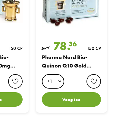
78.
36
150 CP
97.
150 CP
95
io-
Pharma Nord Bio-
30mg
Quinon Q10 Gold
100mg Capsules
favorite button
favorite button
e
Voeg toe