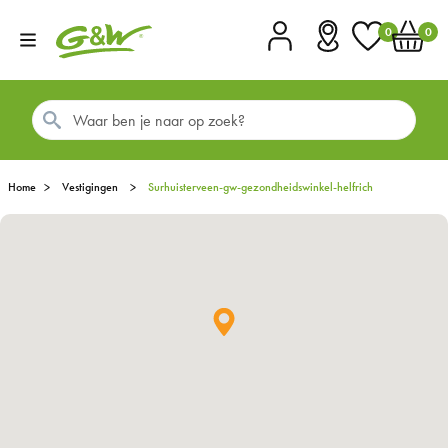
0
0
Account
Vestigingen
Favorieten
Winkel
Home
Vestigingen
surhuisterveen-gw-gezondheidswinkel-helfrich