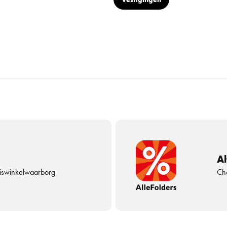
Al
uiswinkelwaarborg
Che