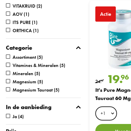
It's Pure Magnesium 
VITAKRUID
(2)
Actie
AOV
(1)
ITS PURE
(1)
ORTHICA
(1)
Categorie
Assortiment
(5)
Vitamines & Mineralen
(5)
Mineralen
(5)
19.
96
24.
Magnesium
(5)
95
It's Pure Mag
Magnesium Tauraat
(5)
Tauraat 60 Mg
In de aanbieding
Ja
(4)
Prijs
Voeg to