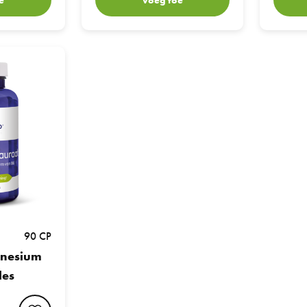
Tauraat Capsules
90 CP
gnesium
les
favorite button