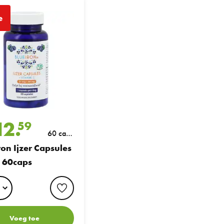
jzer Capsules + vit C 60caps
e
12.
59
60 caps
ules
ron Ijzer Capsules
+ vit C 60caps
favorite button
Voeg toe