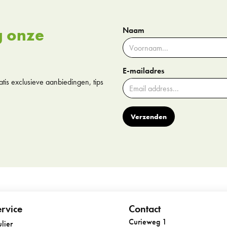
g onze
Naam
E-mailadres
tis exclusieve aanbiedingen, tips
Verzenden
rvice
Contact
Curieweg 1
lier