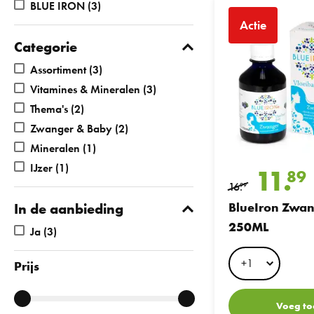
BlueIron Zwanger 25
BLUE IRON
(3)
Actie
Categorie
Assortiment
(3)
Vitamines & Mineralen
(3)
Thema's
(2)
Zwanger & Baby
(2)
Mineralen
(1)
IJzer
(1)
11.
89
16.
99
BlueIron Zwa
In de aanbieding
250ML
Ja
(3)
Prijs
Voeg to