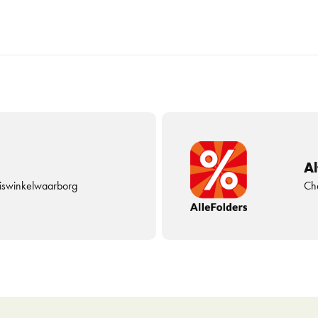
Al
uiswinkelwaarborg
Che