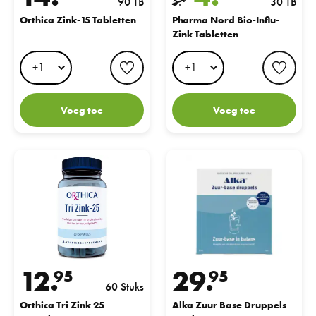
90 TB
5.
30 TB
50
Orthica Zink-15 Tabletten
Pharma Nord Bio-Influ-
Zink Tabletten
favorite button
favo
Voeg toe
Voeg toe
Orthica Tri Zink 25 Capsules
Alka Zuur Base Druppels 55ml
12.
29.
95
95
60 Stuks
Orthica Tri Zink 25
Alka Zuur Base Druppels