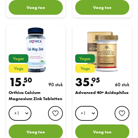
Voeg toe
Voeg toe
Orthica Calcium Magnesium Zink Tabletten
Advanced 40+ Acidophilus
Vegan
Vegan
Vega
Vega
15.
35.
50
95
90 stuk
60 stuk
Orthica Calcium
Advanced 40+ Acidophilus
Magnesium Zink Tabletten
favorite button
favo
Voeg toe
Voeg toe