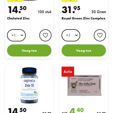
14.
31.
50
95
100 stuk
30 Gram
Chelated Zinc
Royal Green Zinc Complex
favorite button
favo
Voeg toe
Voeg toe
Orthica Zink-15 Tabletten
Pharma Nord Bio-Influ-Zink Table
Actie
14.
4.
50
40