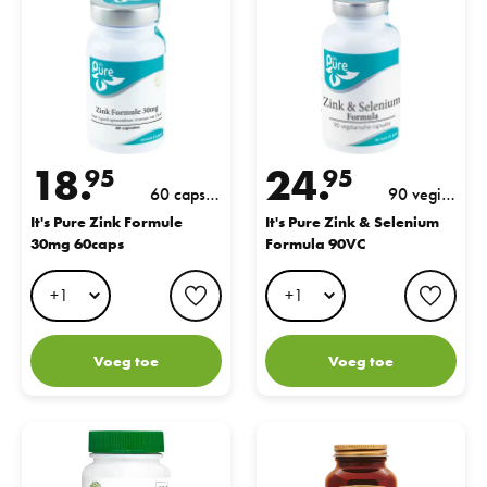
18.
24.
95
95
60 capsul
90 vegi c
es
aps
It's Pure Zink Formule
It's Pure Zink & Selenium
30mg 60caps
Formula 90VC
favorite button
favo
Voeg toe
Voeg toe
G&W Zink 30mg Citraat 60 tabs
Flavo Zinc Lozenges