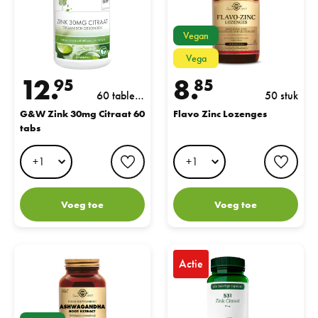
Vegan
Vega
12.
8.
95
85
60 tablett
50 stuk
en
G&W Zink 30mg Citraat 60
Flavo Zinc Lozenges
tabs
favorite button
favo
Voeg toe
Voeg toe
Ashwagandha Root Extract
AOV 531 Zink Citraat 15mg Ve
Actie