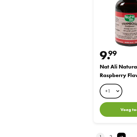
9.
99
Nat Ali Natura
Raspberry Fla
Voeg to
1
2