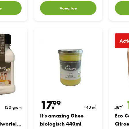
e
Voeg toe
t (Pijlwortel) 130GR
It's amazing Ghee - biologisch 440ml
Eco-Conse
Acti
17.
99
130 gram
440 ml
18.
95
It's amazing Ghee -
Eco-C
lwortel)
biologisch 440ml
Citro