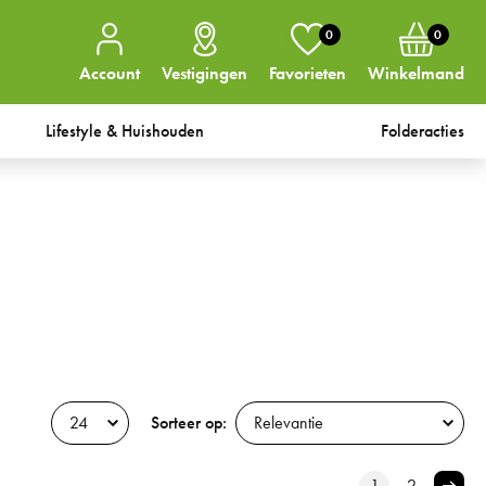
0
0
Account
Vestigingen
Favorieten
Winkelmand
Lifestyle & Huishouden
Folderacties
Sorteer op:
1
2