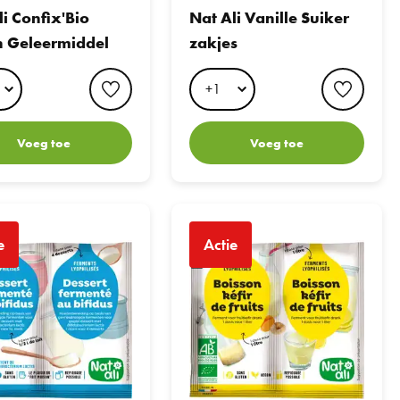
li Confix'Bio
Nat Ali Vanille Suiker
 Geleermiddel
zakjes
favorite button
favori
Voeg toe
Voeg toe
rmenten voor Yoghurt met Bifidus
Nat Ali Water Kefir
e
Actie