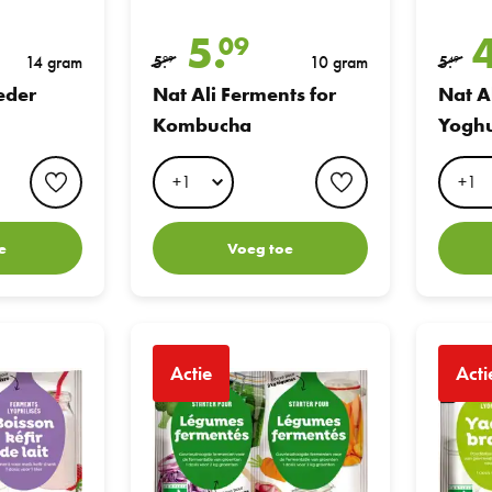
5.
09
14 gram
5.
10 gram
5.
99
49
eder
Nat Ali Ferments for
Nat A
Kombucha
Yoghu
favorite button
favorite button
e
Voeg toe
terpakket
Nat Ali Startcultuur voor Groentes
Nat Ali vo
Actie
Acti