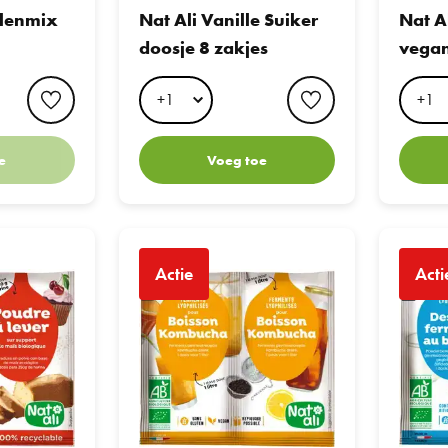
llenmix
Nat Ali Vanille Suiker
Nat A
doosje 8 zakjes
vegan
favorite button
favorite button
e
Voeg toe
Nat Ali Ferments for Kombucha
Nat Ali Fe
Actie
Acti