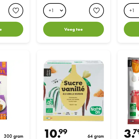
favorite button
favorite button
e
Voeg toe
x 300GR
Nat Ali Vanille Suiker doosje 8 zakjes
Nat Ali Co
10.
3.
99
7
300 gram
64 gram