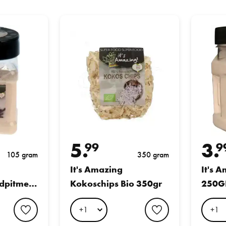
esbroodpitmeel 105GR
It's Amazing Kokoschips Bio 350gr
It's Amaz
5.
3.
99
9
105 gram
350 gram
It's Amazing
It's 
dpitmeel
Kokoschips Bio 350gr
250G
favorite button
favorite button