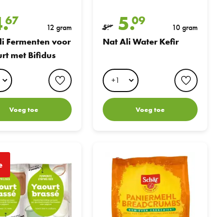
4.
5.
67
09
12 gram
5.
10 gram
99
li Fermenten voor
Nat Ali Water Kefir
rt met Bifidus
favorite button
favori
Voeg toe
Voeg toe
or Romige Yoghurt
Schar Pan Grati
e