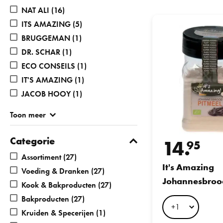
NAT ALI
(16)
It's Amazing Johann
ITS AMAZING
(5)
BRUGGEMAN
(1)
DR. SCHAR
(1)
ECO CONSEILS
(1)
IT'S AMAZING
(1)
JACOB HOOY
(1)
Toon meer
Categorie
14.
95
Assortiment
(27)
It's Amazing
Voeding & Dranken
(27)
Johannesbroo
Kook & Bakproducten
(27)
105GR
Bakproducten
(27)
Kruiden & Specerijen
(1)