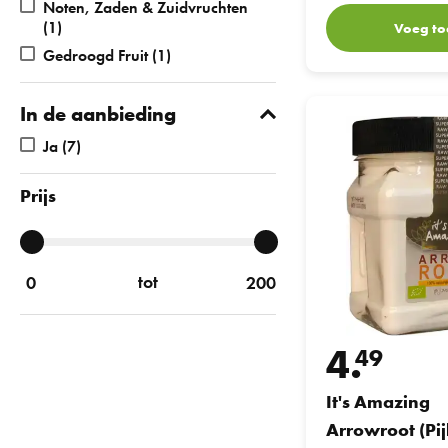
Noten, Zaden & Zuidvruchten
(1)
Voeg to
Gedroogd Fruit
(1)
It's Amazing Arrowroo
In de aanbieding
Ja
(7)
Prijs
tot
4.
49
It's Amazing
Arrowroot (Pij