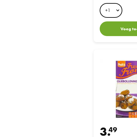
130GR
Voeg to
Peak's Oliebollenmi
3.
49