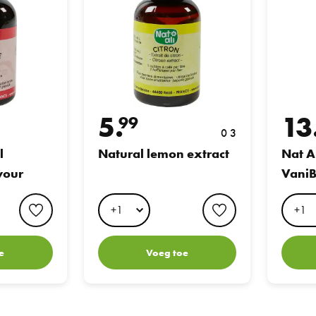
5.
13
99
0 3
l
Natural lemon extract
Nat A
vour
VaniB
favorite button
favorite button
e
Voeg toe