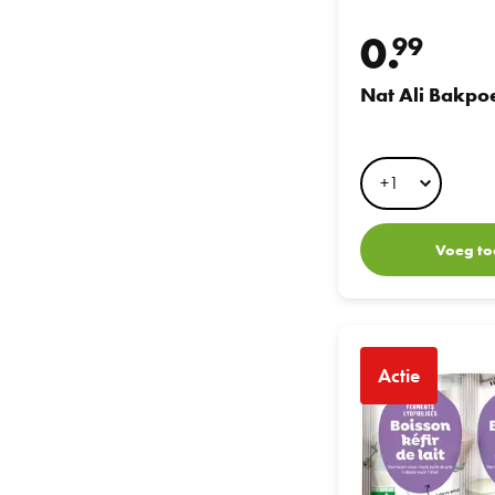
0.
99
Nat Ali Bakpo
Voeg to
Nat Ali Melkkefir Star
Actie