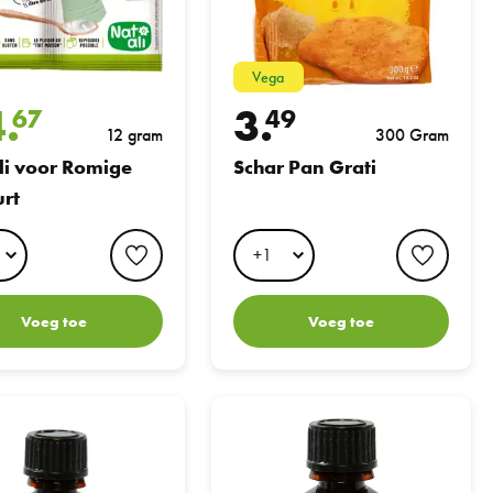
Vega
4.
3.
67
49
12 gram
300 Gram
li voor Romige
Schar Pan Grati
rt
favorite button
favori
Voeg toe
Voeg toe
tural Vanille VaniBio 30ml
Natural caramel flavour