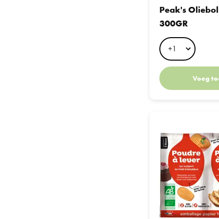
Peak's Oliebo
300GR
Voeg to
Nat Ali Bakpoeder