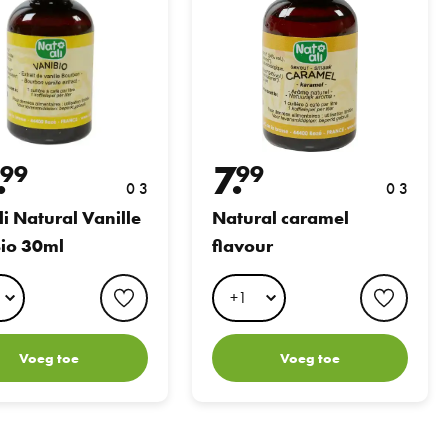
.
7.
99
99
0 3
0 3
li Natural Vanille
Natural caramel
io 30ml
flavour
favorite button
favori
Voeg toe
Voeg toe